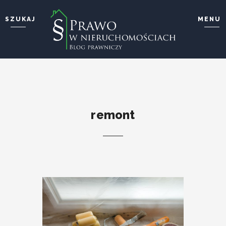
SZUKAJ
MENU
Wyszukaj i wciśnij enter ...
STRONA GŁÓWNA
O BLOGU
O MNIE
KONTAKT
remont