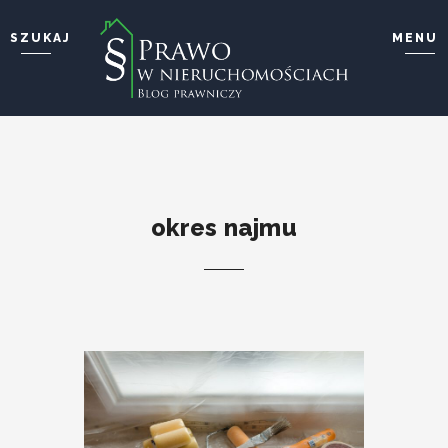
SZUKAJ
MENU
Wyszukaj i wciśnij enter ...
STRONA GŁÓWNA
O BLOGU
O MNIE
KONTAKT
okres najmu