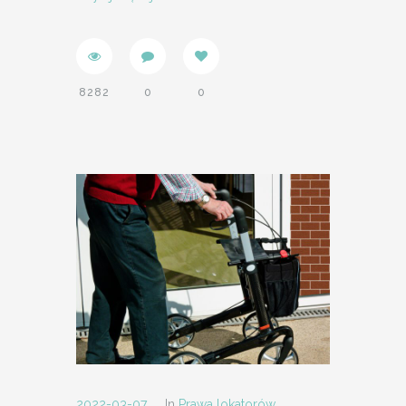
8282
0
0
2022-03-07
In
Prawa lokatorów