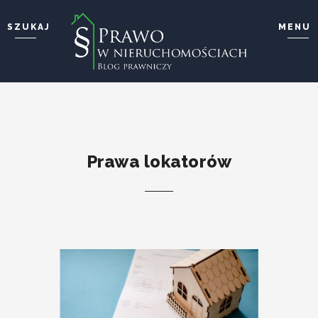
SZUKAJ
MENU
Wyszukaj i wciśnij enter ...
STRONA GŁÓWNA
O BLOGU
O MNIE
KONTAKT
Prawa lokatorów