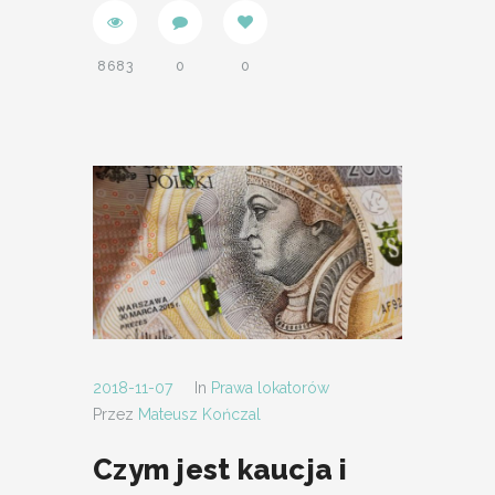
8683
0
0
2018-11-07
In
Prawa lokatorów
Przez
Mateusz Kończal
Czym jest kaucja i