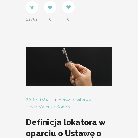
12762
0
0
2018-11-24
In
Prawa lokatorów
Przez
Mateusz Kończal
Definicja lokatora w
oparciu o Ustawę o